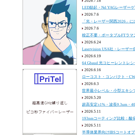
2026.7.18
LED励起・Nd:YAGレーザー
2026.7.6
「光・レーザー関西2026」
2026.7.6
校正不要・ポータブルFTラマン分
2026.6.24
Laservision USA社・
2026.6.19
64 Gbaud 光コヒーレントレシーバ
2026.6.16
ローコスト・コンパクト・CW狭
2026.6.3
世界最小レベル・小型エキシマレー
2026.5.20
超高安定±1%・波長9.3um・40
2026.5.11
193nmコーティング比較：酸化
2026.5.11
半導体業界向けIBSコートオプ