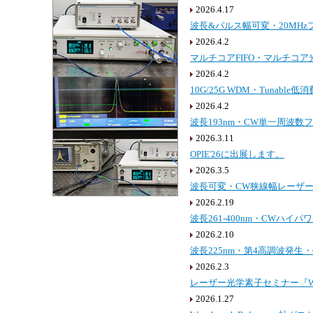
2026.4.17
波長&パルス幅可変・20MHz
2026.4.2
マルチコアFIFO・マルチコ
2026.4.2
10G/25G WDM・Tunabl
2026.4.2
波長193nm・CW単一周波数フ
2026.3.11
OPIE'26に出展します。
2026.3.5
波長可変・CW狭線幅レーザーデモ機
2026.2.19
波長261-400nm・CWハイパ
2026.2.10
波長225nm・第4高調波発生・C
2026.2.3
レーザー光学素子セミナー『WO
2026.1.27