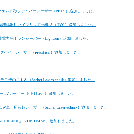
フェムト秒ファイバーレーザー（PriTel）追加しました。
ア光増幅器用ハイブリッド光部品（HYC）追加しました。
e低消費電力光トランシーバー（Lightron）追加しました。
ァイバーレーザー（precilaser）追加しました。
のご案内（Sacher Lasertechnik）追加しました。
ワーUVレーザー（CNI Laser）追加しました。
W単一周波数レーザー（Sacher Lasertechnik）追加しました。
RKSHOP』（OPTOMAN）追加しました。